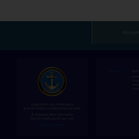
Nos par
Accueil
Notr
Missio
Burea
Adhés
Public
Association Les Américains
et la 6e Flotte à Villefranche-sur-mer
8 impasse Mère Germaine
06230 Villefranche-sur-mer
Nous contacter