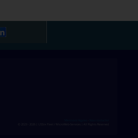
Mentions légales
-
Nous contacter
© 2023 - 2026 | USSix Fleet / MicroWeb-Services | All Rights Reserved