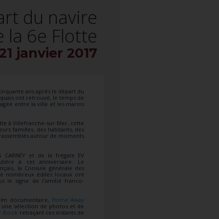
rt du navire
 la 6e Flotte
21 janvier 2017
Cinquante ans après le départ du
s quais ont retrouvé, le temps de
gée entre la ville et les marins
tte à Villefranche-sur-Mer, cette
rs familles, des habitants, des
us rassemblés autour de moments
S CARNEY et de la frégate EV
ière à cet anniversaire. Le
nçais, la Consule générale des
e de nombreux édiles locaux ont
 le signe de l'amitié franco-
film documentaire,
Home Away
te une sélection de photos et de
r Book
retraçant ces instants de