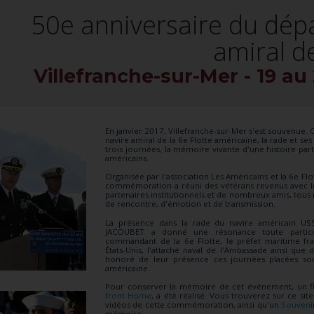
50e anniversaire du dépa
amiral de
Villefranche-sur-Mer - 19 au 
En janvier 2017, Villefranche-sur-Mer s'est souvenue. 
navire amiral de la 6e Flotte américaine, la rade et se
trois journées, la mémoire vivante d'une histoire parta
américains.
Organisée par l'association Les Américains et la 6e Flo
commémoration a réuni des vétérans revenus avec leu
partenaires institutionnels et de nombreux amis, to
de rencontre, d'émotion et de transmission.
La présence dans la rade du navire américain US
JACOUBET a donné une résonance toute particul
commandant de la 6e Flotte, le préfet maritime fra
États-Unis, l'attaché naval de l'Ambassade ainsi qu
honoré de leur présence ces journées placées sous
américaine.
Pour conserver la mémoire de cet événement, un 
from Home
, a été réalisé. Vous trouverez sur ce si
vidéos de cette commémoration, ainsi qu'un
Souveni
mémoire.