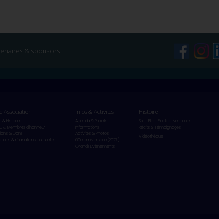
tenaires & sponsors
e Association
Infos & Activités
Histoire
n & Histoire
Agenda & Projets
Sixth Fleet Book of Memories
u & Membres d'honneur
Informations
Récits & Témoignages
ions & Dons
Activités & Photos
Vidéothèque
ations & réalisations culturelles
60e anniversaire (2027)
Grands Evènements